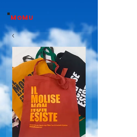
M
M
o
U