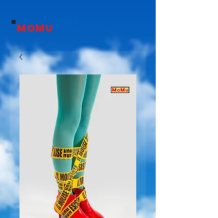
M
M
o
U